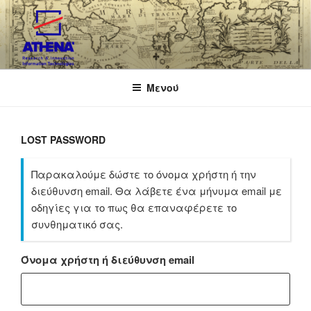
Μετάβαση
στο
περιεχόμενο
ARENA
Μενού
Archaeological REsearch in the North Aegean
LOST PASSWORD
Παρακαλούμε δώστε το όνομα χρήστη ή την
διεύθυνση email. Θα λάβετε ένα μήνυμα email με
οδηγίες για το πως θα επαναφέρετε το
συνθηματικό σας.
Όνομα χρήστη ή διεύθυνση email